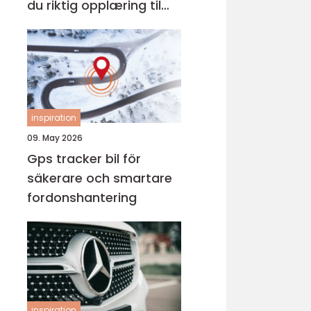
du riktig opplæring til
førerkortet
inspiration
09. May 2026
Gps tracker bil för
säkerare och smartare
fordonshantering
inspiration