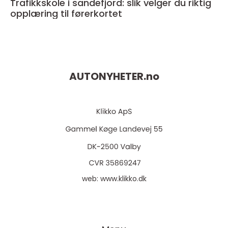
Trafikkskole i sandefjord: slik velger du riktig
opplæring til førerkortet
AUTONYHETER.
no
web:
www.klikko.dk