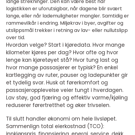
lange strekninger. Den kan være best når
logistikken er uforutsigbar, når dagene blir svært
lange, eller når lademuligheter mangler. Samtidig er
rammevilkår i endring. Miljøkrav i byer, avgifter og
utslippsmål trekker i retning av lav- eller nullutslipp
over tid.
Hvordan velge? Start i kjøredata. Hvor mange
kilometer kjøres per dag? Hvor ofte og hvor
lenge kan kjøretøyet stå? Hvor tung last og
hvor mange passasjerer er typisk? En enkel
kartlegging av ruter, pauser og ladepunkter gir
et tydelig svar. Husk at førerkomfort og
passasjeropplevelse veier tungt i hverdagen.
Lav støy, god fjæring og effektiv varme/kjøling
reduserer førertretthet og øker trivselen.
Til slutt handler økonomi om hele livsløpet.
Sammenlign total eierkostnad (TCO):
innkjøpspris, finansiering, energi, service, dekk,