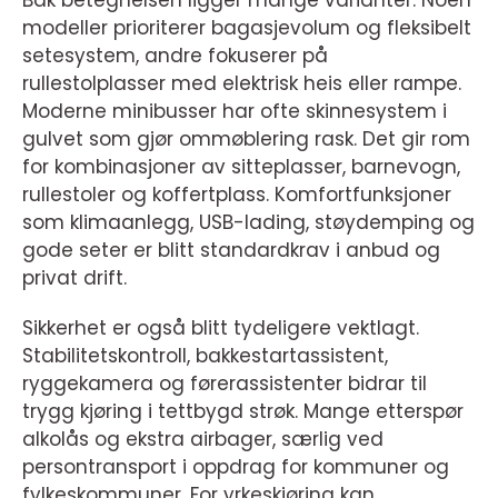
Bak betegnelsen ligger mange varianter. Noen
modeller prioriterer bagasjevolum og fleksibelt
setesystem, andre fokuserer på
rullestolplasser med elektrisk heis eller rampe.
Moderne minibusser har ofte skinnesystem i
gulvet som gjør ommøblering rask. Det gir rom
for kombinasjoner av sitteplasser, barnevogn,
rullestoler og koffertplass. Komfortfunksjoner
som klimaanlegg, USB-lading, støydemping og
gode seter er blitt standardkrav i anbud og
privat drift.
Sikkerhet er også blitt tydeligere vektlagt.
Stabilitetskontroll, bakkestartassistent,
ryggekamera og førerassistenter bidrar til
trygg kjøring i tettbygd strøk. Mange etterspør
alkolås og ekstra airbager, særlig ved
persontransport i oppdrag for kommuner og
fylkeskommuner. For yrkeskjøring kan