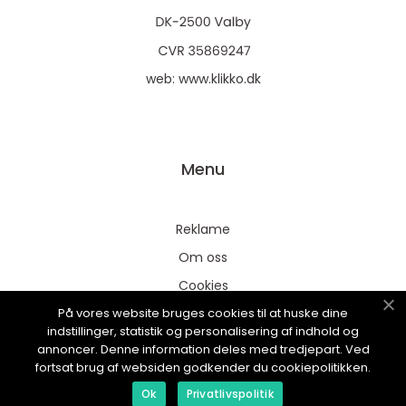
web:
www.klikko.dk
Menu
Reklame
Om oss
Cookies
På vores website bruges cookies til at huske dine
Kontakt Oss
indstillinger, statistik og personalisering af indhold og
Sitemap
annoncer. Denne information deles med tredjepart. Ved
fortsat brug af websiden godkender du cookiepolitikken.
Ok
Privatlivspolitik