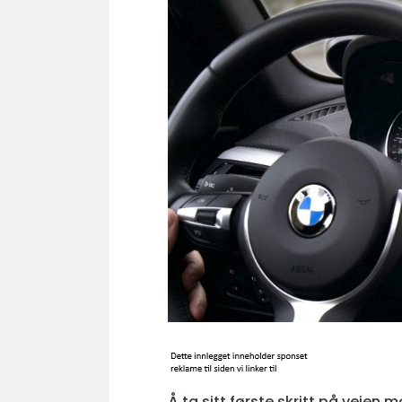
Å ta sitt første skritt på veien m