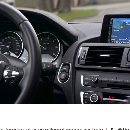
ot førerkortet er en milepæl mange ser frem til. Et viktig