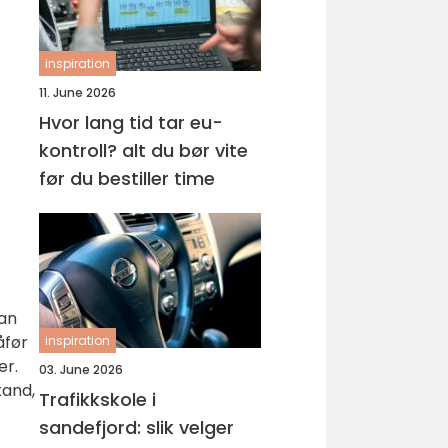
inspiration
11. June 2026
Hvor lang tid tar eu-
kontroll? alt du bør vite
før du bestiller time
dan
åfør
inspiration
er.
03. June 2026
tand,
Trafikkskole i
sandefjord: slik velger