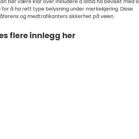
an bør være klar over inkludere å alltid ha beviset med 
 for å ha rett type belysning under mørkekjøring. Disse
sjåførens og medtrafikanters sikkerhet på veien.
es flere innlegg her