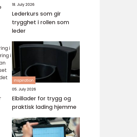
18. July 2026
e
Lederkurs som gir
trygghet i rollen som
leder
ing i
ing i
dan
set
 det
inspiration
05. July 2026
Elbillader for trygg og
r
praktisk lading hjemme