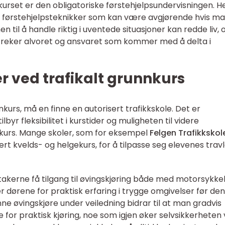
rset er den obligatoriske førstehjelpsundervisningen. H
 førstehjelpsteknikker som kan være avgjørende hvis m
 til å handle riktig i uventede situasjoner kan redde liv, 
treker alvoret og ansvaret som kommer med å delta i
r ved trafikalt grunnkurs
kurs, må en finne en autorisert trafikkskole. Det er
lbyr fleksibilitet i kurstider og muligheten til videre
kurs. Mange skoler, som for eksempel
Felgen Trafikkskol
udert kvelds- og helgekurs, for å tilpasse seg elevenes trav
ltakerne få tilgang til øvingskjøring både med motorsykke
er dørene for praktisk erfaring i trygge omgivelser før den
ne øvingskjøre under veiledning bidrar til at man gradvis
 for praktisk kjøring, noe som igjen øker selvsikkerheten