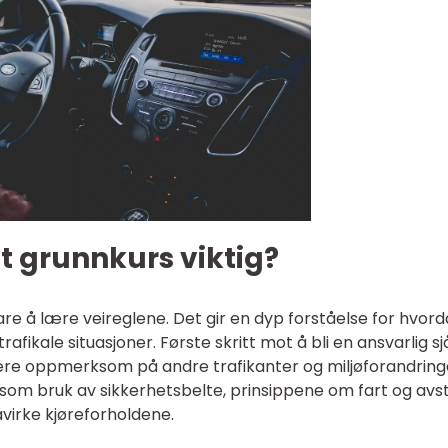
lt grunnkurs viktig?
re å lære veireglene. Det gir en dyp forståelse for hvor
trafikale situasjoner. Første skritt mot å bli en ansvarlig sj
 være oppmerksom på andre trafikanter og miljøforandring
som bruk av sikkerhetsbelte, prinsippene om fart og avs
irke kjøreforholdene.