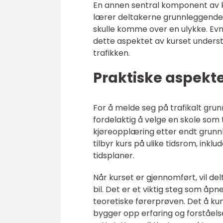
En annen sentral komponent av ku
lærer deltakerne grunnleggende
skulle komme over en ulykke. Evnen
dette aspektet av kurset unders
trafikken.
Praktiske aspekte
For å melde seg på trafikalt grunn
fordelaktig å velge en skole som ti
kjøreopplæring etter endt grunn
tilbyr kurs på ulike tidsrom, inkl
tidsplaner.
Når kurset er gjennomført, vil de
bil. Det er et viktig steg som åpn
teoretiske førerprøven. Det å kun
bygger opp erfaring og forståelse