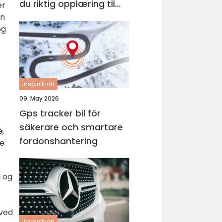
du riktig opplæring til
er
an
førerkortet
og
inspiration
09. May 2026
Gps tracker bil för
säkerare och smartare
e
,
fordonshantering
le
l og
 ved
inspiration