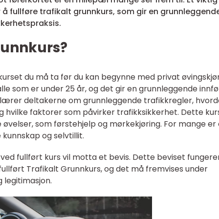
 å fullføre trafikalt grunnkurs, som gir en grunnleggend
kkerhetspraksis.
grunnkurs?
kurset du må ta før du kan begynne med privat øvingskjør
alle som er under 25 år, og det gir en grunnleggende innfør
 lærer deltakerne om grunnleggende trafikkregler, hvor
og hvilke faktorer som påvirker trafikksikkerhet. Dette kur
e øvelser, som førstehjelp og mørkekjøring. For mange er
unnskap og selvtillit.
ed fullført kurs vil motta et bevis. Dette beviset fungere
ullført Trafikalt Grunnkurs, og det må fremvises under
legitimasjon.