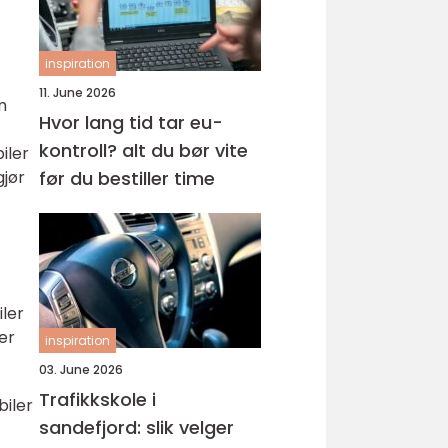
inspiration
11. June 2026
m
Hvor lang tid tar eu-
kontroll? alt du bør vite
iler
før du bestiller time
gjør
iler
ler
inspiration
03. June 2026
Trafikkskole i
biler
sandefjord: slik velger