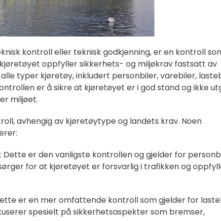
eknisk kontroll eller teknisk godkjenning, er en kontroll so
 kjøretøyet oppfyller sikkerhets- og miljøkrav fastsatt av
lle typer kjøretøy, inkludert personbiler, varebiler, lasteb
trollen er å sikre at kjøretøyet er i god stand og ikke ut
er miljøet.
ntroll, avhengig av kjøretøytype og landets krav. Noen
erer:
): Dette er den vanligste kontrollen og gjelder for personb
sørger for at kjøretøyet er forsvarlig i trafikken og oppfyl
 Dette er en mer omfattende kontroll som gjelder for laste
okuserer spesielt på sikkerhetsaspekter som bremser,