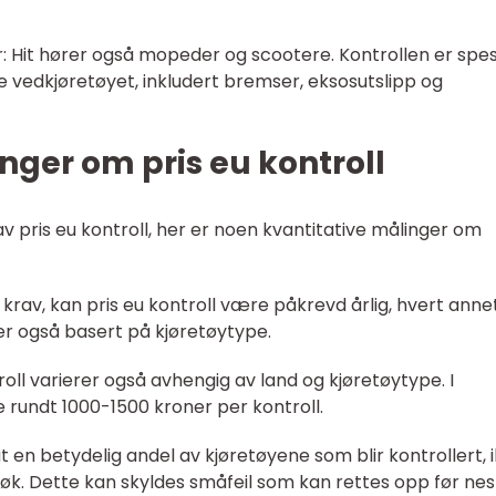
r: Hit hører også mopeder og scootere. Kontrollen er spes
 vedkjøretøyet, inkludert bremser, eksosutslipp og
nger om pris eu kontroll
av pris eu kontroll, her er noen kvantitative målinger om
 krav, kan pris eu kontroll være påkrevd årlig, hvert anne
rer også basert på kjøretøytype.
troll varierer også avhengig av land og kjøretøytype. I
 rundt 1000-1500 kroner per kontroll.
 at en betydelig andel av kjøretøyene som blir kontrollert, 
søk. Dette kan skyldes småfeil som kan rettes opp før ne