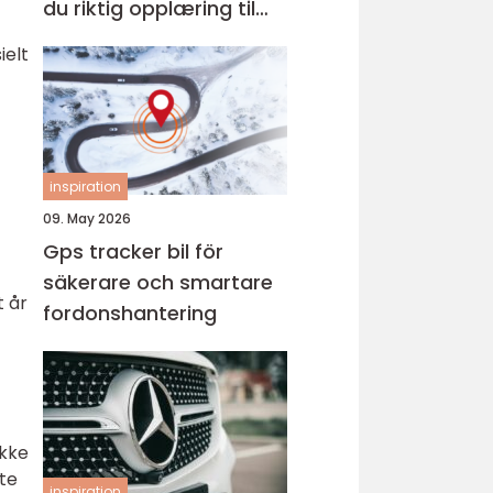
du riktig opplæring til
førerkortet
ielt
inspiration
09. May 2026
Gps tracker bil för
säkerare och smartare
t år
fordonshantering
ikke
ste
inspiration