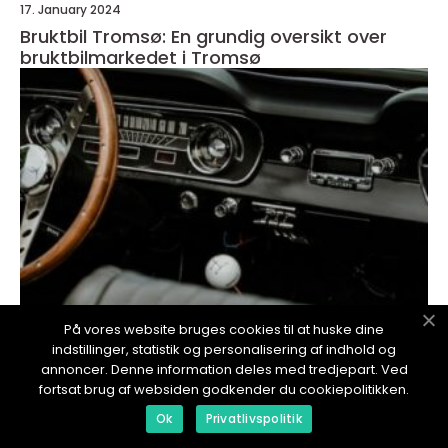
17. January 2024
Bruktbil Tromsø: En grundig oversikt over
bruktbilmarkedet i Tromsø
På vores website bruges cookies til at huske dine
indstillinger, statistik og personalisering af indhold og
redaktionel
annoncer. Denne information deles med tredjepart. Ved
fortsat brug af websiden godkender du cookiepolitikken.
17. January 2024
Ok
Privatlivspolitik
Bruktbil Harstad - Et dyptgående blikk på
den lokale bruktmarkedet