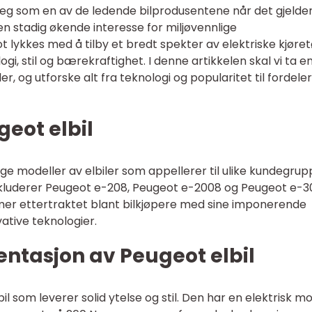
seg som en av de ledende bilprodusentene når det gjelde
d en stadig økende interesse for miljøvennlige
 lykkes med å tilby et bredt spekter av elektriske kjøre
 stil og bærekraftighet. I denne artikkelen skal vi ta e
r, og utforske alt fra teknologi og popularitet til fordele
geot elbil
llige modeller av elbiler som appellerer til ulike kundegrup
luderer Peugeot e-208, Peugeot e-2008 og Peugeot e-3
 mer ettertraktet blant bilkjøpere med sine imponerende
vative teknologier.
ntasjon av Peugeot elbil
 som leverer solid ytelse og stil. Den har en elektrisk m