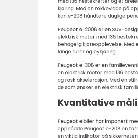
med 136 hestekrefter og et drei
kjøring. Med en rekkevidde på opp
kan e-208 håndtere daglige pend
Peugeot e-2008 er en SUV-designe
elektrisk motor med 136 hestekr
behagelig kjøreopplevelse. Med 
lange turer og bykjøring.
Peugeot e-308 er en familievennl
en elektrisk motor med 136 heste
og rask akselerasjon. Med en stilr
de som ønsker en elektrisk familie
Kvantitative måli
Peugeot elbiler har imponert med 
oppnådde Peugeot e-208 en total
en viktig indikator på sikkerheten