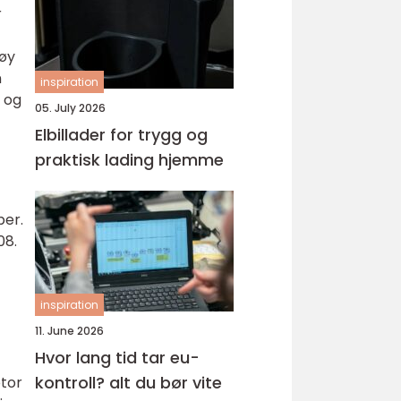
r
tøy
n
inspiration
r og
05. July 2026
Elbillader for trygg og
praktisk lading hjemme
per.
08.
inspiration
11. June 2026
Hvor lang tid tar eu-
kontroll? alt du bør vite
otor