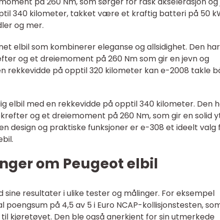
emoment på 260 Nm, som sørger for rask akselerasjon og 
til 340 kilometer, takket være et kraftig batteri på 50 k
ler og mer.
t elbil som kombinerer eleganse og allsidighet. Den har
efter og et dreiemoment på 260 Nm som gir en jevn og
en rekkevidde på opptil 320 kilometer kan e-2008 takle 
ig elbil med en rekkevidde på opptil 340 kilometer. Den 
krefter og et dreiemoment på 260 Nm, som gir en solid y
en design og praktiske funksjoner er e-308 et ideelt valg 
bil.
nger om Peugeot elbil
sine resultater i ulike tester og målinger. For eksempel
 poengsum på 4,5 av 5 i Euro NCAP-kollisjonstesten, so
 til kjøretøyet. Den ble også anerkjent for sin utmerkede