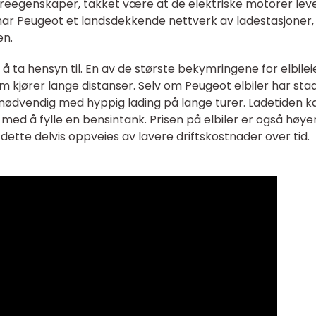
reegenskaper, takket være at de elektriske motorer lev
 har Peugeot et landsdekkende nettverk av ladestasjoner
en.
å ta hensyn til. En av de største bekymringene for elbilei
om kjører lange distanser. Selv om Peugeot elbiler har sta
nødvendig med hyppig lading på lange turer. Ladetiden k
d å fylle en bensintank. Prisen på elbiler er også høye
 dette delvis oppveies av lavere driftskostnader over tid.