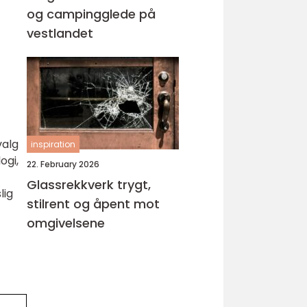
og campingglede på
vestlandet
valg
inspiration
ogi,
22. February 2026
Glassrekkverk trygt,
lig
stilrent og åpent mot
omgivelsene