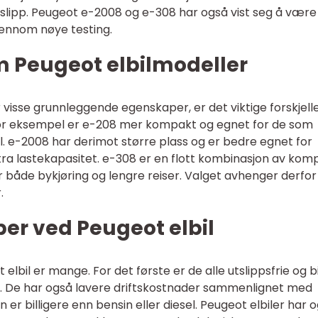
tslipp. Peugeot e-2008 og e-308 har også vist seg å være
gjennom nøye testing.
m Peugeot elbilmodeller
r visse grunnleggende egenskaper, er det viktige forskjell
For eksempel er e-208 mer kompakt og egnet for de som
l. e-2008 har derimot større plass og er bedre egnet for
stra lastekapasitet. e-308 er en flott kombinasjon av kom
r både bykjøring og lengre reiser. Valget avhenger derfor
.
er ved Peugeot elbil
elbil er mange. For det første er de alle utslippsfrie og b
d. De har også lavere driftskostnader sammenlignet med
ten er billigere enn bensin eller diesel. Peugeot elbiler har 