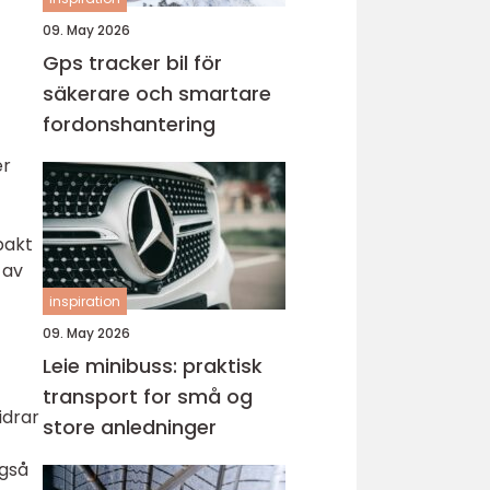
09. May 2026
Gps tracker bil för
säkerare och smartare
fordonshantering
er
pakt
 av
inspiration
09. May 2026
Leie minibuss: praktisk
transport for små og
idrar
store anledninger
også