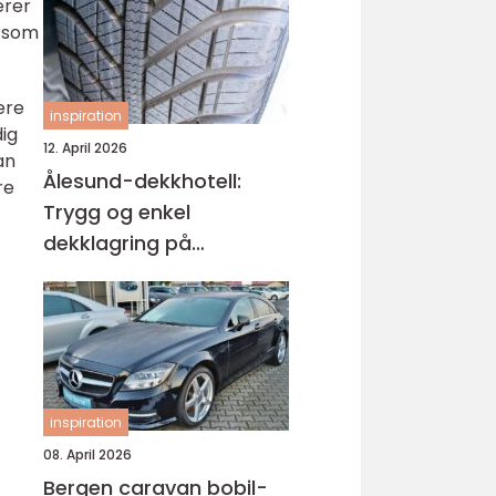
erer
, som
ere
inspiration
dig
12. April 2026
an
Ålesund-dekkhotell:
re
Trygg og enkel
dekklagring på
Sunnmøre
inspiration
08. April 2026
Bergen caravan bobil-