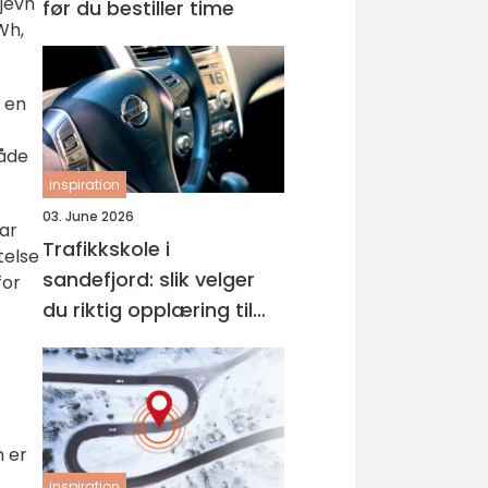
jevn
før du bestiller time
Wh,
 en
både
inspiration
03. June 2026
har
Trafikkskole i
telse
sandefjord: slik velger
for
du riktig opplæring til
førerkortet
m er
inspiration