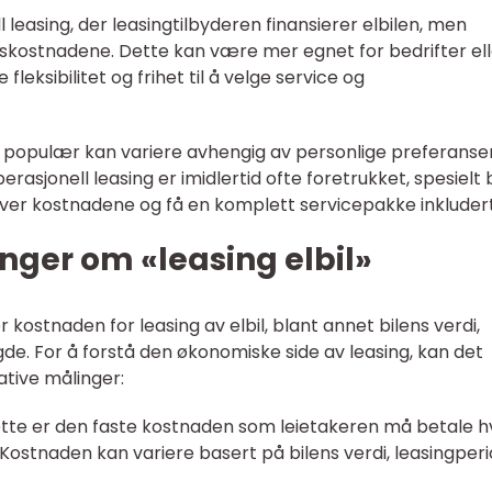
l leasing, der leasingtilbyderen finansierer elbilen, men
ftskostnadene. Dette kan være mer egnet for bedrifter el
leksibilitet og frihet til å velge service og
 populær kan variere avhengig av personlige preferanser
rasjonell leasing er imidlertid ofte foretrukket, spesielt 
 over kostnadene og få en komplett servicepakke inkludert
nger om «leasing elbil»
 kostnaden for leasing av elbil, blant annet bilens verdi,
gde. For å forstå den økonomiske side av leasing, kan det
ative målinger:
ette er den faste kostnaden som leietakeren må betale h
n. Kostnaden kan variere basert på bilens verdi, leasingper