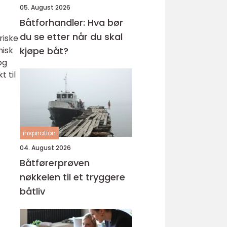
05. August 2026
Båtforhandler: Hva bør
du se etter når du skal
riske
misk
kjøpe båt?
og
t til
inspiration
04. August 2026
Båtførerprøven
nøkkelen til et tryggere
båtliv