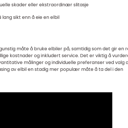
uelle skader eller ekstraordinær slitasje
ang sikt enn å eie en elbil
 gunstig måte å bruke elbiler på, samtidig som det gir en 
ge kostnader og inkludert service. Det er viktig å vurder
vantitative målinger og individuelle preferanser ved valg 
easing av elbil en stadig mer populær måte å ta del i den