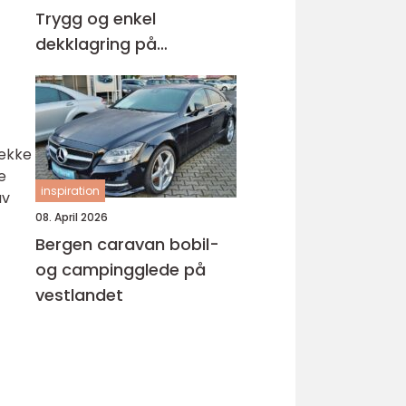
Trygg og enkel
dekklagring på
Sunnmøre
rekke
e
inspiration
av
08. April 2026
Bergen caravan bobil-
og campingglede på
vestlandet