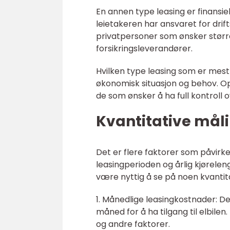
En annen type leasing er finansiel
leietakeren har ansvaret for dri
privatpersoner som ønsker større f
forsikringsleverandører.
Hvilken type leasing som er mest
økonomisk situasjon og behov. Ope
de som ønsker å ha full kontroll
Kvantitative måli
Det er flere faktorer som påvirker
leasingperioden og årlig kjørelen
være nyttig å se på noen kvantit
1. Månedlige leasingkostnader: D
måned for å ha tilgang til elbile
og andre faktorer.