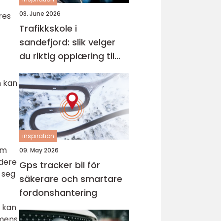
03. June 2026
res
Trafikkskole i
sandefjord: slik velger
du riktig opplæring til
førerkortet
n kan
inspiration
um
09. May 2026
ydere
Gps tracker bil för
r seg
säkerare och smartare
fordonshantering
e kan
 mens