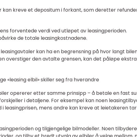
r kan kreve et depositum i forkant, som deretter refunde
bilens forventede verdi ved utløpet av leasingperioden.
åvirke de totale leasingkostnadene.
leasingavtaler kan ha en begrensning på hvor langt bile
en overstiger den avtalte grensen, kan det påløpe ekstra
ge «leasing elbil» skiller seg fra hverandre
lbiler opererer etter samme prinsipp – å betale en fast s
forskjeller i detaljene. For eksempel kan noen leasingtilb
ld i leasingprisen, mens andre kan kreve at leietakeren ta
easingperioden og tilgjengelige bilmodeller. Noen tilbyder
rioder, og tilby et bredt utvalg av elbiler å velge mellom,