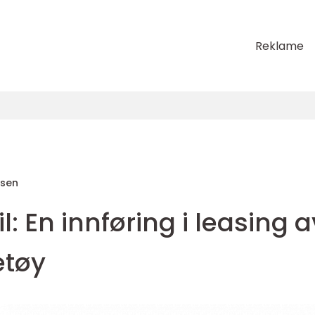
Reklame
sen
l: En innføring i leasing a
etøy