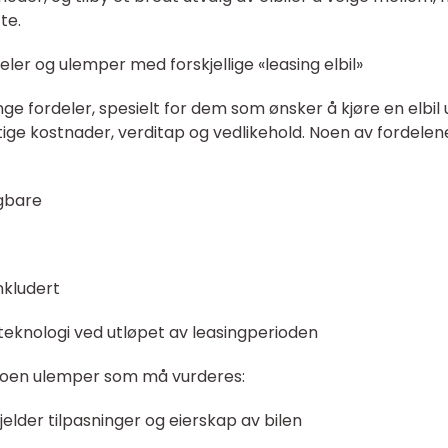
te.
ler og ulemper med forskjellige «leasing elbil»
nge fordeler, spesielt for dem som ønsker å kjøre en elbil
ige kostnader, verditap og vedlikehold. Noen av fordelen
igbare
nkludert
y teknologi ved utløpet av leasingperioden
å noen ulemper som må vurderes:
gjelder tilpasninger og eierskap av bilen