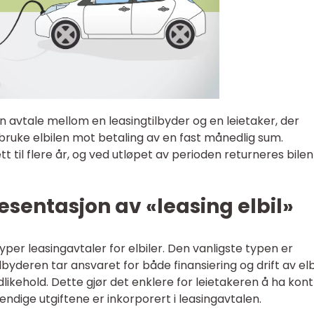
en avtale mellom en leasingtilbyder og en leietaker, der
å bruke elbilen mot betaling av en fast månedlig sum.
t til flere år, og ved utløpet av perioden returneres bilen 
sentasjon av «leasing elbil»
 typer leasingavtaler for elbiler. Den vanligste typen er
ilbyderen tar ansvaret for både finansiering og drift av elb
edlikehold. Dette gjør det enklere for leietakeren å ha kont
ndige utgiftene er inkorporert i leasingavtalen.