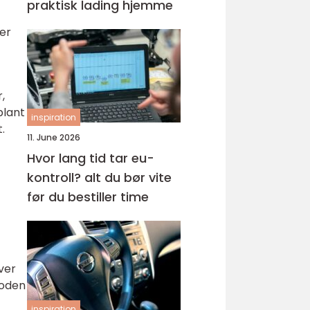
praktisk lading hjemme
ler
,
blant
inspiration
.
11. June 2026
Hvor lang tid tar eu-
kontroll? alt du bør vite
før du bestiller time
ver
ioden
inspiration