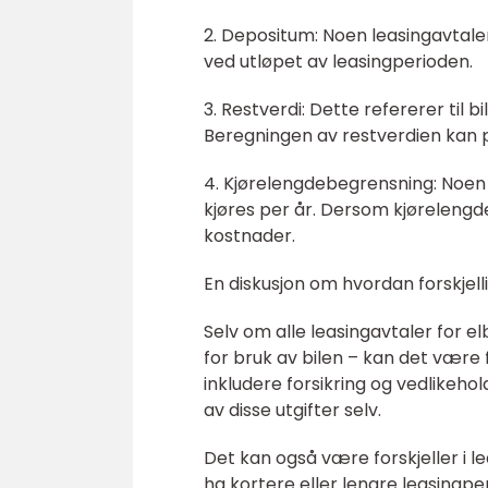
2. Depositum: Noen leasingavtale
ved utløpet av leasingperioden.
3. Restverdi: Dette refererer til 
Beregningen av restverdien kan p
4. Kjørelengdebegrensning: Noen 
kjøres per år. Dersom kjørelengd
kostnader.
En diskusjon om hvordan forskjelli
Selv om alle leasingavtaler for e
for bruk av bilen – kan det være 
inkludere forsikring og vedlikeho
av disse utgifter selv.
Det kan også være forskjeller i l
ha kortere eller lengre leasingpe