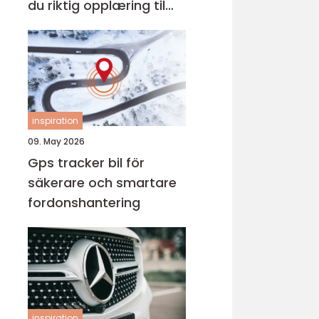
du riktig opplæring til
førerkortet
inspiration
09. May 2026
Gps tracker bil för
säkerare och smartare
fordonshantering
inspiration