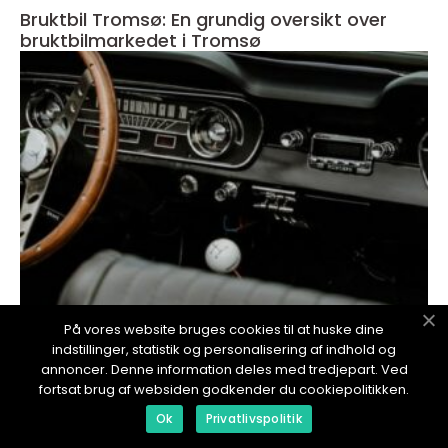
Bruktbil Tromsø: En grundig oversikt over
bruktbilmarkedet i Tromsø
På vores website bruges cookies til at huske dine
indstillinger, statistik og personalisering af indhold og
redaktionel
annoncer. Denne information deles med tredjepart. Ved
17. January 2024
fortsat brug af websiden godkender du cookiepolitikken.
Bruktbil Harstad - Et dyptgående blikk på
Ok
Privatlivspolitik
den lokale bruktmarkedet