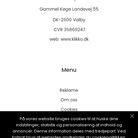
web:
www.klikko.dk
Menu
Reklame
Om oss
Cookies
På vores website bruges cookies til at huske dine
Kontakt Oss
indstillinger, statistik og personalisering af indhold og
Sitemap
annoncer. Denne information deles med tredjepart. Ved
fortsat brug af websiden godkender du cookiepolitikken.