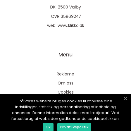
web:
www.klikko.dk
Menu
Reklame
Om oss
Cookies
På vores website bruges cookies til at huske dine
Kontakt Oss
indstillinger, statistik og personalisering af indhold og
Sitemap
annoncer. Denne information deles med tredjepart. Ved
fortsat brug af websiden godkender du cookiepolitikken.
Ok
Privatlivspolitik