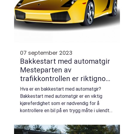
07 september 2023
Bakkestart med automatgir
Mesteparten av
trafikkontrollen er riktignok
online, men du kan fortsatt
Hva er en bakkestart med automatgir?
komme foran en inspektører
Bakkestart med automatgir er en viktig
hvis du kan de
kjøreferdighet som er nødvendig for å
kontrollere en bil på en trygg måte i ulendt
grunnleggende manøvrene
terreng eller på en ulendt bakke. Det er en
teknikk der føreren kan kontrollere og holde
se...