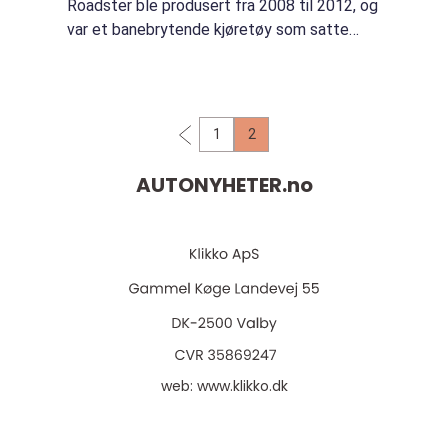
Roadster ble produsert fra 2008 til 2012, og
var et banebrytende kjøretøy som satte
tonen for elektrisk ytelse. Ved å kombinere
bærekraftighet med eksepsjonell aksel...
1
2
AUTONYHETER.
no
web:
www.klikko.dk